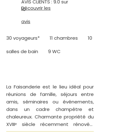
AVIS CLIENTS : 9.0 sur
Découvrir les
10
avis
30 voyageurs* 11 chambres 10
salles de bain 9 WC
La Faisanderie est le lieu idéal pour 
réunions de famille, séjours entre 
amis, séminaires ou événements, 
dans un cadre champêtre et 
chaleureux. Charmante propriété du 
XVIIIᵉ siècle récemment rénovée, 
exposée plein sud et nichée au cœur 
de vastes espaces verts, elle offre 