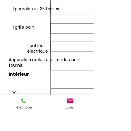
1 percolateur 35 tasses
1 grille pain
1 batteur
électrique
Appareils à raclette et fondue non
fournis.
Intérieur
WiFi
Télephone
Email
Télévision
Billard