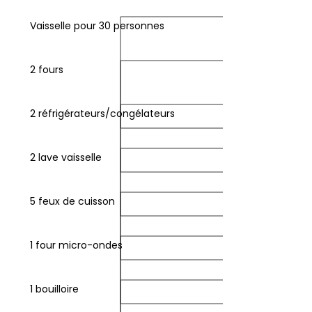
90
WC
WC
140x190
160x190
et
80x190
90x190
80x190
rivatifs
privatifs
+
1
Vaisselle pour 30 personnes
ntrée
Entrée
1
lit
ndépendante
indépendante
lit
140x190
90
90x190
avec
2 fours
sde
privative
Entrée
indépendante
2 réfrigérateurs/congélateurs
2 lave vaisselle
5 feux de cuisson
1 four micro-ondes
1 bouilloire