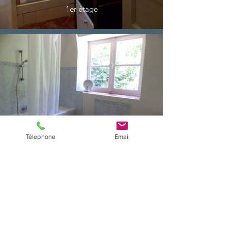
1er étage
Salle de bain - Manoir
1er étage
Télephone
Email