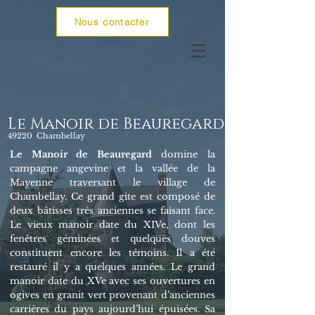
Nous contacter
Le Manoir de Beauregard
49220 Chambellay
Le Manoir de Beauregard
domine la
campagne angevine et la vallée de la
Mayenne traversant le village de
Chambellay. Ce grand gite est composé de
deux bâtisses très anciennes se faisant face.
Le vieux manoir date du XIVe, dont les
fenêtres géminées et quelques douves
constituent encore les témoins. Il a été
restauré il y a quelques années. Le grand
manoir date du XVe avec ses ouvertures en
ogives en granit vert provenant d’anciennes
carrières du pays aujourd’hui épuisées. Sa