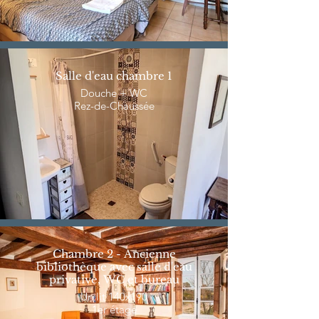
Salle d'eau chambre 1
Douche + WC
Rez-de-Chaussée
Chambre 2 - Ancienne
bibliothèque avec salle d'eau
privative, WC et bureau
Un lit 140x190
1er étage