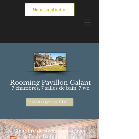
Nous contacter
Rooming Pavillon Galant
7 chambre
s, 7 sal
les de bain
, 7 wc
Télécharger en PDF
Chambre de maître bleue avec
salle de bain privative