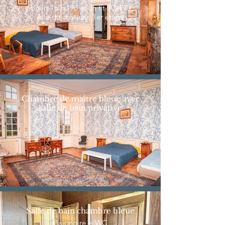
Un lit 160x190 et un lit 90x190
Aile du château, 1er étage
Chambre de maître bleue avec
salle de bain privative
Salle de bain chambre bleue
Baignoire + WC