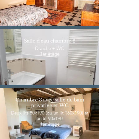
Salle d'eau chambre 2
Douche + WC
1er étage
Chambre 3 avec salle de bain
privative et WC
Deux lits 80x190 (ou un lit 160x190) et
un lit 90x190
1er étage