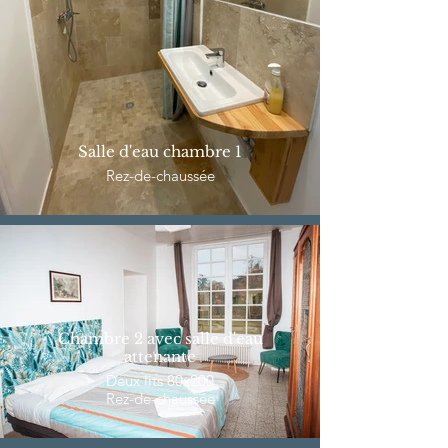
Salle d'eau chambre 1
Rez-de-chaussée
Chambre 2 avec salle d'eau
attenante
Deux lits 80x200
Rez-de-chaussée