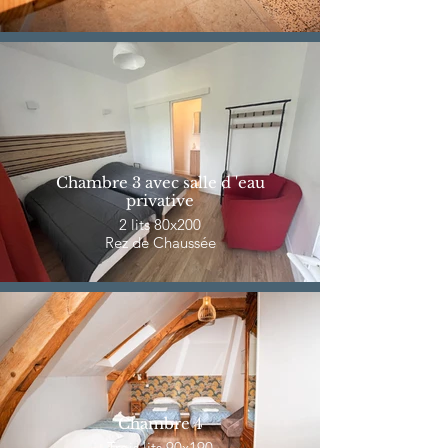
Chambre 3 avec salle d 'eau
privative
2 lits 80x200
Rez de Chaussée
Chambre 4
Trois lits 90x190