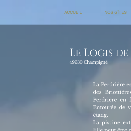
ACCUEIL
NOS GÎTES
Le Logis de
49330 Champigné
La Perdrière e
des Briottière
Perdrière en 
Entourée de va
étang.
La piscine ext
Elle peut être 