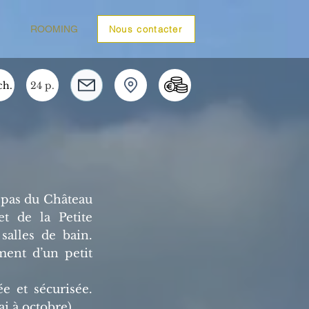
ROOMING
Nous contacter
ch.
24 p.
 pas du Château
et de la Petite
salles de bain.
ment d’un petit
e et sécurisée.
i à octobre).