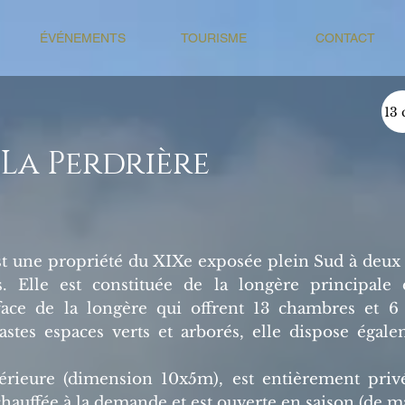
ÉVÉNEMENTS
TOURISME
CONTACT
13 
 La Perdrière
st une propriété du XIXe exposée plein Sud à deux
s. Elle est constituée de la longère principale 
face de la longère qui offrent 13 chambres et 6 
stes espaces verts et arborés, elle dispose égale
érieure (dimension 10x5m), est entièrement privé
chauffée à la demande et est ouverte en saison (de ma