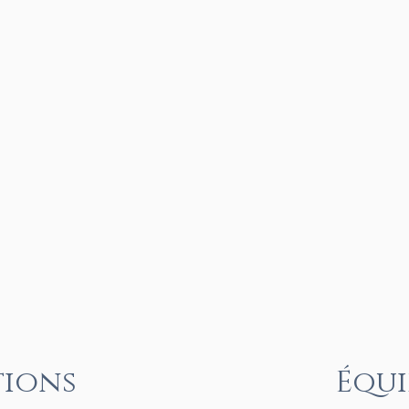
Ta
1200-2000€
1400-2300€
Tarifs indica
principal, hors
ou semaine, 
1800-2800€
Tarifs WE fériés
très 
2200-3800€
Les animau
ions
Équ