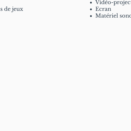
Vidéo-projec
ns de jeux
Ecran
Matériel son