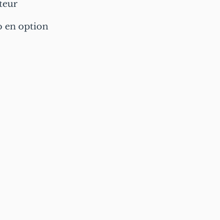
teur
o en option