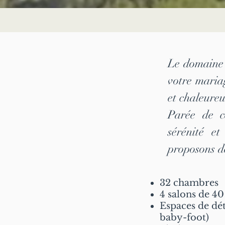
Le domaine 
votre maria
et chaleure
Parée de cè
sérénité et
proposons de
32
chambres
4 salons de 4
Espaces de dét
baby-foot)