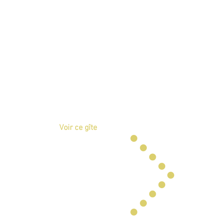
 Galant
nt correspond à l’aile Est du
rans. Il offre de très beaux
sa grande salle voutée, sa
oque et ses chambres de
cueillir 20 convives.
ine extérieure (15x7m) est
est. Entièrement privée et
e peut être chauffée à la
ent en juillet/août).
Voir ce gîte
e des