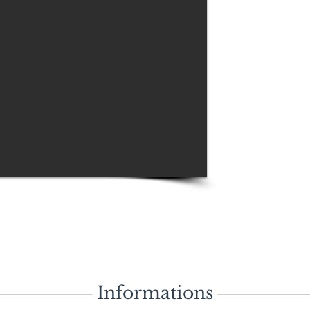
29 personnes
Le logis de La Touc
Courans, est un 
exposé plein Sud, e
et au calme. Elle d
couverte, et chauffé
Informations