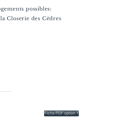
gements possibles:
la Closerie des Cèdres
Fiche PDF option 1