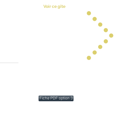
 à octobre.
Voir ce gîte
Fiche PDF option 3
a Touche