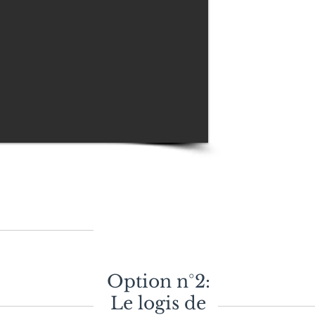
Cèdres
La Closerie e
typiquement a
domaine, au pie
centenaires.
C'est un endr
indépendant, 
abritée et d'
d'une piscin
demande de mai
Option n°2:
Le logis de