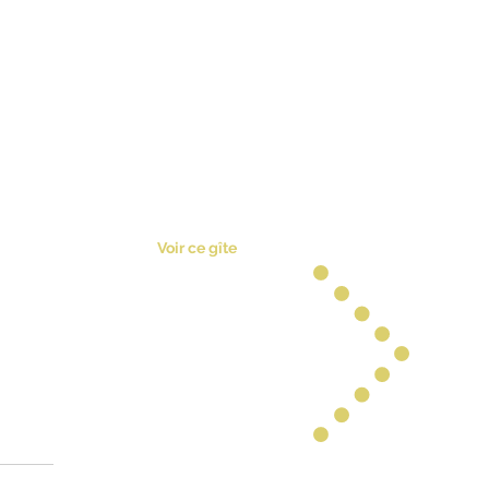
he, situé à 3 kilomètres du domaine des
corps de ferme récemment rénové,
ntouré de champs, qui invitent au repos
ispose de 13 chambres et d'une piscine
e sur demande, d'avril à octobre.
Voir ce gîte