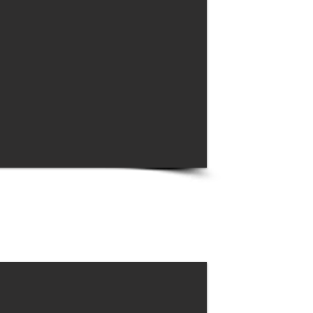
Le Pavillon
Le Pavillon Gala
château des Cou
volumes comme 
cheminée d’ép
maître et peut ac
Sa grande pisc
exposée Sud-ou
sécurisée, ell
demande (uniquem
La Closeri