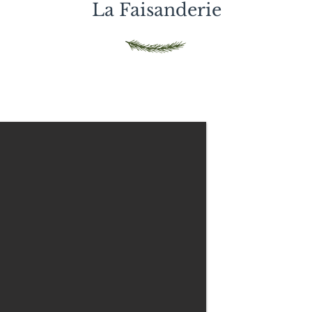
La
Faisanderie
Logis de L
30
personnes
La Faisanderie 
récemment rénové
vastes espaces vert
pommes, poires et 
Elle possède égale
couchages supplém
Elle dispose d'une