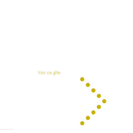
st une grande bâtisse XVIIIè
ngevine, située au coeur du
d de plusieurs cèdres du Liban
oit très calme, totalement
disposant d'une grande cour
une 2ème cour fermée équipée
e privée et chauffée (sur
 à octobre).
Voir ce gîte