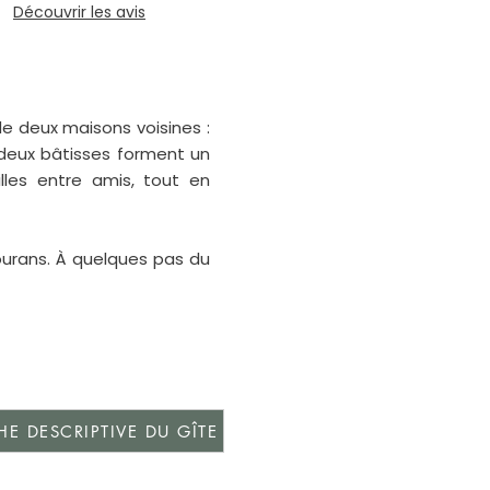
Découvrir les avis
 deux maisons voisines : 
 deux bâtisses forment un 
lles entre amis, tout en 
urans. À quelques pas du 
rgement du Petit Relais, 
ur place.

 Grand Relais, propose 8 
HE DESCRIPTIVE DU GÎTE