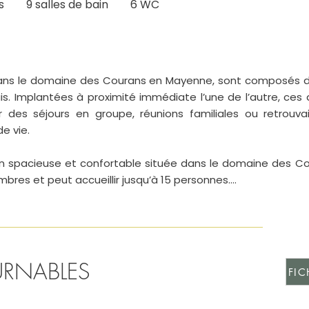
s 9 salles de bain 6 WC
dans le domaine des Courans en Mayenne, sont composés de
lais. Implantées à proximité immédiate l’une de l’autre, ces
r des séjours en groupe, réunions familiales ou retrouvai
 vie.

n spacieuse et confortable située dans le domaine des Co
ambres et peut accueillir jusqu’à 15 personnes.

ndividuellement : elle vient compléter la capacité d’hébe
e nombre total de couchages pour les groupes séjournant s
ué dans le domaine des Courans et à proximité immédiate du
URNABLES
FIC
qu’à 15 personnes.
