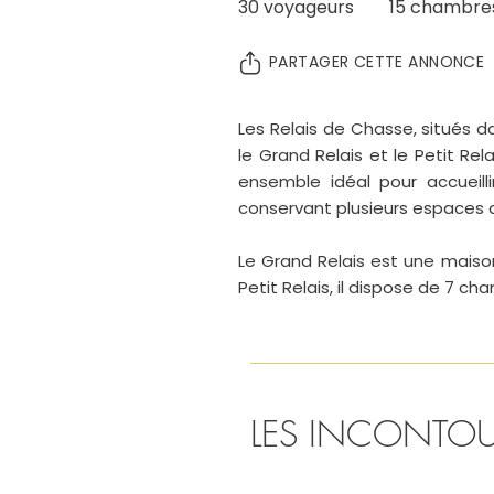
30 voyageurs 15 chambre
PARTAGER CETTE ANNONCE
Les Relais de Chasse, situés 
le Grand Relais et le Petit Re
ensemble idéal pour accueilli
conservant plusieurs espaces de
Le Grand Relais est une maiso
Petit Relais, il dispose de 7 ch
Cette maison ne se loue pas i
permettant ainsi d’augmenter l
Le Petit Relais, également sit
LES INCONTO
chambres et peut accueillir jus