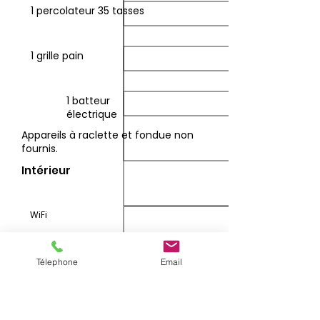
1 percolateur 35 tasses
1 grille pain
1 batteur
électrique
Appareils à raclette et fondue non
fournis.
Intérieur
WiFi
Télévision
Télephone
Email
Billard