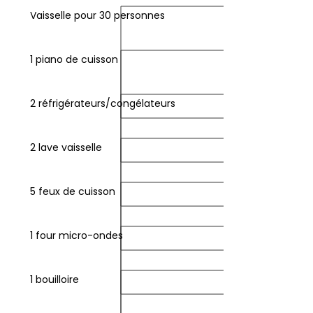
d'eau
d'eau
Communicante
0
190
40x190
90x190
Vaisselle pour 30 personnes
attenante
et
avec
e
alle
Communicante
WC
la
au
'eau
avec
attenants
chambre
t
la
1
WC
chambre
1 piano de cuisson
bis
nts
enants
ttenants
1
2 réfrigérateurs/congélateurs
2 lave vaisselle
5 feux de cuisson
1 four micro-ondes
1 bouilloire