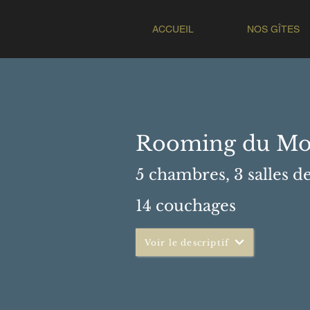
ACCUEIL
NOS GÎTES
Rooming du Mou
5 chambres, 3
salles de
14 couchages
Voir le descriptif